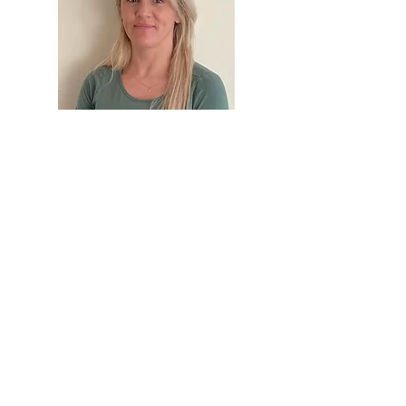
Céline Bugmann
FaBe in Ausbildung